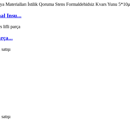
l Insu...
rça...