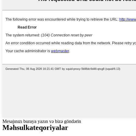
Mesajınızı buraya yazın və bizə göndərin
Məhsul
kateqoriyalar