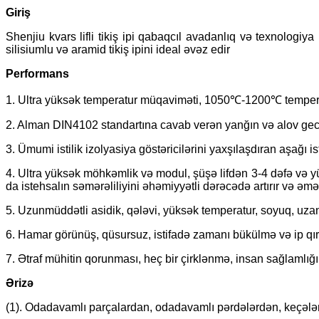
Giriş
Shenjiu kvars lifli tikiş ipi qabaqcıl avadanlıq və texnologiy
silisiumlu və aramid tikiş ipini ideal əvəz edir
Performans
1. Ultra yüksək temperatur müqaviməti, 1050℃-1200℃ temper
2. Alman DIN4102 standartına cavab verən yanğın və alov geci
3. Ümumi istilik izolyasiya göstəricilərini yaxşılaşdıran aşağı is
4. Ultra yüksək möhkəmlik və modul, şüşə lifdən 3-4 dəfə və y
da istehsalın səmərəliliyini əhəmiyyətli dərəcədə artırır və əmə
5. Uzunmüddətli asidik, qələvi, yüksək temperatur, soyuq, uzanan
6. Hamar görünüş, qüsursuz, istifadə zamanı bükülmə və ip qı
7. Ətraf mühitin qorunması, heç bir çirklənmə, insan sağlamlığ
Ərizə
(1). Odadavamlı parçalardan, odadavamlı pərdələrdən, keçələ