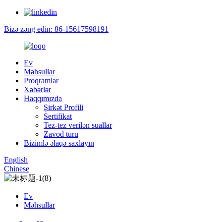
Bizə zəng edin: 86-15617598191
Ev
Məhsullar
Proqramlar
Xəbərlər
Haqqımızda
Şirkət Profili
Sertifikat
Tez-tez verilən suallar
Zavod turu
Bizimlə əlaqə saxlayın
English
Chinese
Ev
Məhsullar