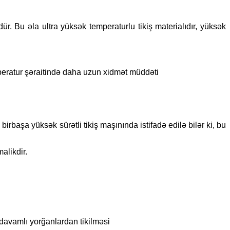
ür. Bu əla ultra yüksək temperaturlu tikiş materialıdır, yüksək
ratur şəraitində daha uzun xidmət müddəti
aşa yüksək sürətli tikiş maşınında istifadə edilə bilər ki, bu
alikdir.
avamlı yorğanlardan tikilməsi