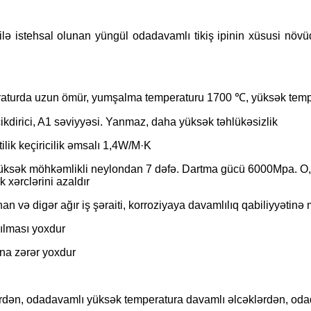
a ilə istehsal olunan yüngül odadavamlı tikiş ipinin xüsusi növüd
aturda uzun ömür, yumşalma temperaturu 1700 ℃, yüksək tempe
kdirici, A1 səviyyəsi. Yanmaz, daha yüksək təhlükəsizlik
tilik keçiricilik əmsalı 1,4W/M·K
üksək möhkəmlikli neylondan 7 dəfə. Dartma gücü 6000Mpa. O, birb
k xərclərini azaldır
 və digər ağır iş şəraiti, korroziyaya davamlılıq qabiliyyətinə m
rılması yoxdur
ına zərər yoxdur
rdən, odadavamlı yüksək temperatura davamlı əlcəklərdən, odad