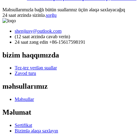
Məhsullarımızla bağlı bütün suallarınız üçün əlaqə saxlayacağıq
24 saat ərzində sizinlə.
sorğu
shenjiusy@outlook.com
(12 saat ərzində cavab verin)
24 saat zəng edin +86-15617598191
bizim haqqımızda
Tez-tez verilən suallar
Zavod turu
məhsullarımız
Məhsullar
Məlumat
Sertifikat
Bizimlə əlaqə saxlayın