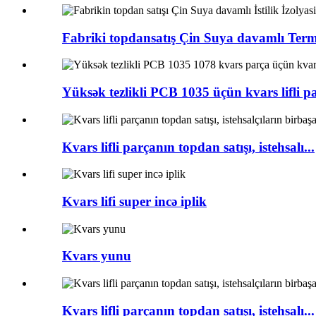
Fabriki topdansatış Çin Suya davamlı Terma
Yüksək tezlikli PCB 1035 üçün kvars lifli pa
Kvars lifli parçanın topdan satışı, istehsalı...
Kvars lifi super incə iplik
Kvars yunu
Kvars lifli parçanın topdan satışı, istehsalı...