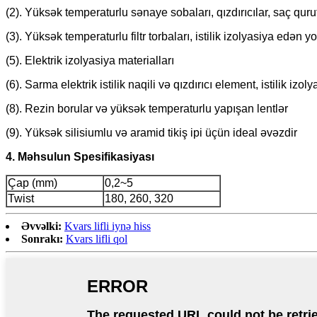
(2). Yüksək temperaturlu sənaye sobaları, qızdırıcılar, saç qurut
(3). Yüksək temperaturlu filtr torbaları, istilik izolyasiya edən 
(5). Elektrik izolyasiya materialları
(6). Sarma elektrik istilik naqili və qızdırıcı element, istilik izol
(8). Rezin borular və yüksək temperaturlu yapışan lentlər
(9). Yüksək silisiumlu və aramid tikiş ipi üçün ideal əvəzdir
4. Məhsulun Spesifikasiyası
Çap (mm)
0,2~5
Twist
180, 260, 320
Əvvəlki:
Kvars lifli iynə hiss
Sonrakı:
Kvars lifli qol