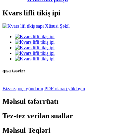
Kvars lifli tikiş ipi
qısa təsvir:
Bizə e-poçt göndərin
PDF olaraq yükləyin
Məhsul təfərrüatı
Tez-tez verilən suallar
Məhsul Teqləri